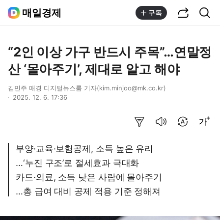
공유하기
통합검색
매일경제
구독
“2인 이상 가구 반드시 주목”…연말정
산 ‘몰아주기’, 제대로 알고 해야
김민주 매경 디지털뉴스룸 기자(kim.minjoo@mk.co.kr)
2025. 12. 6. 17:36
요약보기
음성으로 듣기
번역 설정
글씨크기 조절하기
부양·교육·보험공제, 소득 높은 유리
…‘누진 구조’로 절세효과 극대화
카드·의료, 소득 낮은 사람에 몰아주기
…총 급여 대비 공제 적용 기준 정해져