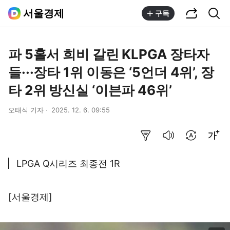
공유하기
통합검색
서울경제
구독
파 5홀서 희비 갈린 KLPGA 장타자
들···장타 1위 이동은 ‘5언더 4위’, 장
타 2위 방신실 ‘이븐파 46위’
오태식 기자
2025. 12. 6. 09:55
요약보기
음성으로 듣기
번역 설정
글씨크기 조절하기
LPGA Q시리즈 최종전 1R
[서울경제]
이미지 크게 보기