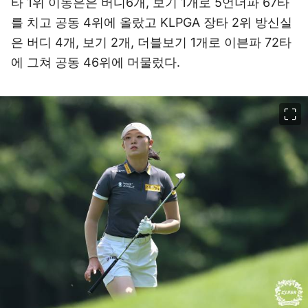
타 1위 이동은은 버디6개, 보기 1개로 5언더파 67타
를 치고 공동 4위에 올랐고 KLPGA 장타 2위 방신실
은 버디 4개, 보기 2개, 더블보기 1개로 이븐파 72타
에 그쳐 공동 46위에 머물렀다.
이미지 크게 보기