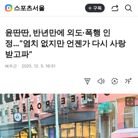
공유하기
통합검색
스포츠서울
구독
윤딴딴, 반년만에 외도·폭행 인
정…“염치 없지만 언젠가 다시 사랑
받고파”
배우근
2025. 12. 5. 16:51
요약보기
음성으로 듣기
번역 설정
글씨크기 조절하기
이미지 크게 보기