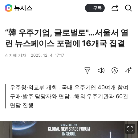
공유하기
통합검색
뉴시스
구독
“韓 우주기업, 글로벌로"…서울서 열
린 뉴스페이스 포럼에 16개국 집결
심지혜 기자
2025. 12. 4. 17:17
요약보기
음성으로 듣기
번역 설정
글씨크기 조절하기
우주청·외교부 개최…국내 우주기엽 40여개 참여
구매·발주 담당자와 면담…해외 우주기관과 60건
면담 진행
이미지 크게 보기