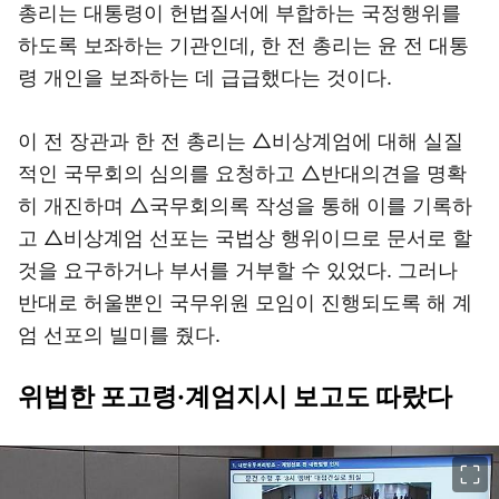
총리는 대통령이 헌법질서에 부합하는 국정행위를
하도록 보좌하는 기관인데, 한 전 총리는 윤 전 대통
령 개인을 보좌하는 데 급급했다는 것이다.
이 전 장관과 한 전 총리는 △비상계엄에 대해 실질
적인 국무회의 심의를 요청하고 △반대의견을 명확
히 개진하며 △국무회의록 작성을 통해 이를 기록하
고 △비상계엄 선포는 국법상 행위이므로 문서로 할
것을 요구하거나 부서를 거부할 수 있었다. 그러나
반대로 허울뿐인 국무위원 모임이 진행되도록 해 계
엄 선포의 빌미를 줬다.
위법한 포고령·계엄지시 보고도 따랐다
이미지 크게 보기