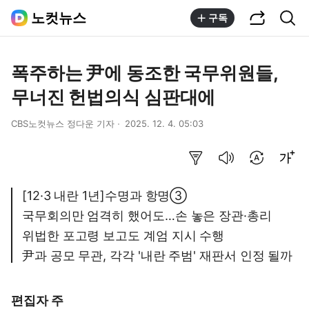
공유하기
통합검색
노컷뉴스
구독
폭주하는 尹에 동조한 국무위원들,
무너진 헌법의식 심판대에
CBS노컷뉴스 정다운 기자
2025. 12. 4. 05:03
요약보기
음성으로 듣기
번역 설정
글씨크기 조절하기
[12·3 내란 1년]수명과 항명③
국무회의만 엄격히 했어도…손 놓은 장관·총리
위법한 포고령 보고도 계엄 지시 수행
尹과 공모 무관, 각각 '내란 주범' 재판서 인정 될까
편집자 주