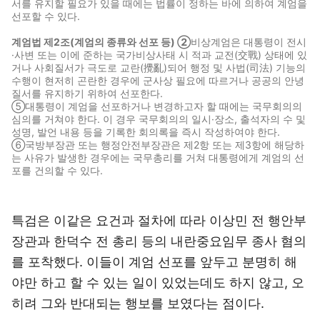
서를 유지할 필요가 있을 때에는 법률이 정하는 바에 의하여 계엄을
선포할 수 있다.
계엄법 제2조(계엄의 종류와 선포 등) ②
비상계엄은 대통령이 전시
·사변 또는 이에 준하는 국가비상사태 시 적과 교전(交戰) 상태에 있
거나 사회질서가 극도로 교란(攪亂)되어 행정 및 사법(司法) 기능의
수행이 현저히 곤란한 경우에 군사상 필요에 따르거나 공공의 안녕
질서를 유지하기 위하여 선포한다.
⑤대통령이 계엄을 선포하거나 변경하고자 할 때에는 국무회의의
심의를 거쳐야 한다. 이 경우 국무회의의 일시·장소, 출석자의 수 및
성명, 발언 내용 등을 기록한 회의록을 즉시 작성하여야 한다.
⑥국방부장관 또는 행정안전부장관은 제2항 또는 제3항에 해당하
는 사유가 발생한 경우에는 국무총리를 거쳐 대통령에게 계엄의 선
포를 건의할 수 있다.
특검은 이같은 요건과 절차에 따라 이상민 전 행안부
장관과 한덕수 전 총리 등의 내란중요임무 종사 혐의
를 포착했다. 이들이 계엄 선포를 앞두고 분명히 해
야만 하고 할 수 있는 일이 있었는데도 하지 않고, 오
히려 그와 반대되는 행보를 보였다는 점이다.