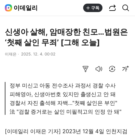
공유하기
통합검색
이데일리
구독
신생아 살해, 암매장한 친모…법원은
‘첫째 살인 무죄’ [그해 오늘]
이재은
2025. 12. 4. 00:02
요약보기
음성으로 듣기
번역 설정
글씨크기 조절하기
정부 미신고 아동 전수조사 과정서 경찰 수사
피해영아, 신생아번호 있지만 출생신고 안 돼
경찰서 자진 출석해 자백…"첫째 살인은 부인"
法 "검찰 증거로는 살인 미필적고의 인정 안 돼"
[이데일리 이재은 기자] 2023년 12월 4일 인천지검