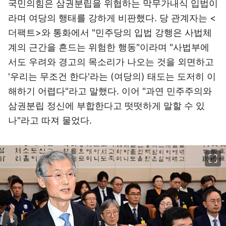
국민의힘은 삼권분립을 위협하는 막무가내식 입법이
라며 여당의 행태를 강하게 비판했다. 당 관계자는 <
더팩트>와 통화에서 "민주당의 입법 강행은 사법체
계의 근간을 흔드는 위험한 행동"이라며 "사법부에
서도 우려와 경고의 목소리가 나오는 것을 외면하고
'우리는 무조건 한다'라는 (여당의) 태도는 도저히 이
해하기 어렵다"라고 말했다. 이어 "과연 민주주의와
삼권분립 정신에 부합한다고 떳떳하게 말할 수 있
나"라고 따져 물었다.
이미지 크게 보기