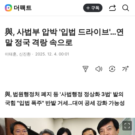
공유하기
통합검색
더팩트
구독
與, 사법부 압박 '입법 드라이브'…연
말 정국 격랑 속으로
이태훈, 신진환
2025. 12. 4. 00:01
요약보기
음성으로 듣기
번역 설정
글씨크기 조절하기
與, 법원행정처 폐지 등 '사법행정 정상화 3법' 발의
국힘 "입법 폭주" 반발 거세…대여 공세 강화 가능성
이미지 크게 보기