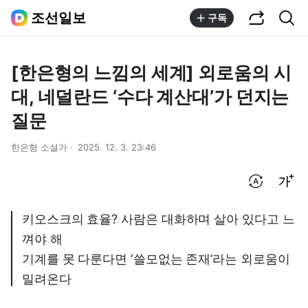
공유하기
통합검색
조선일보
구독
[한은형의 느낌의 세계] 외로움의 시
대, 네덜란드 ‘수다 계산대’가 던지는
질문
한은형 소설가
2025. 12. 3. 23:46
번역 설정
글씨크기 조절하기
키오스크의 효율? 사람은 대화하며 살아 있다고 느
껴야 해
기계를 못 다룬다면 ‘쓸모없는 존재’라는 외로움이
밀려온다