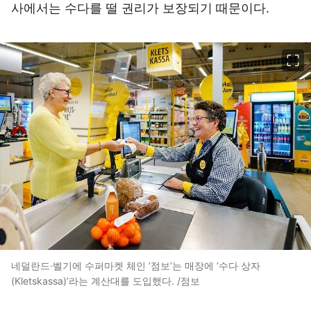
사에서는 수다를 떨 권리가 보장되기 때문이다.
이미지 크게 보기
네덜란드·벨기에 수퍼마켓 체인 ‘점보’는 매장에 ‘수다 상자
(Kletskassa)’라는 계산대를 도입했다. /점보