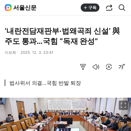
공유하기
통합검색
서울신문
구독
‘내란전담재판부·법왜곡죄 신설’ 與
주도 통과…국힘 “독재 완성”
이보희
2025. 12. 3. 23:41
요약보기
음성으로 듣기
번역 설정
글씨크기 조절하기
법사위서 의결…국힘 반발 퇴장
이미지 크게 보기