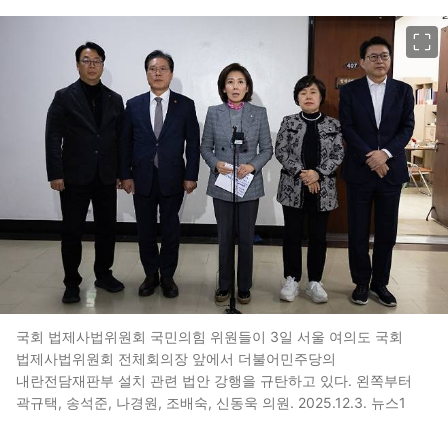
이미지 크게 보기
국회 법제사법위원회 국민의힘 위원들이 3일 서울 여의도 국회
법제사법위원회 전체회의장 앞에서 더불어민주당의
내란전담재판부 설치 관련 법안 강행을 규탄하고 있다. 왼쪽부터
곽규택, 송석준, 나경원, 조배숙, 신동욱 의원. 2025.12.3. 뉴스1