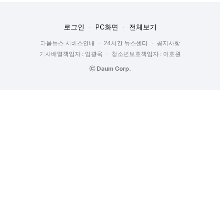
로그인
PC화면
전체보기
다음뉴스 서비스안내
24시간 뉴스센터
공지사항
기사배열책임자 : 임광욱
청소년보호책임자 : 이호원
ⓒ Daum Corp.