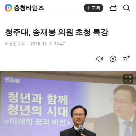
공유하기
통합검색
충청타임즈
구독
청주대, 송재봉 의원 초청 특강
하성진 기자
2025. 12. 3. 22:47
음성으로 듣기
번역 설정
글씨크기 조절하기
이미지 크게 보기