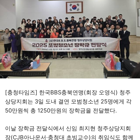
[충청타임즈] 한국BBS충북연맹(회장 오영식) 청주
상당지회는 3일 도내 결연 모범청소년 25명에게 각
50만원씩 총 1250만원의 장학금을 전달했다.
이날 장학금 전달식에서 신임 최지현 청주상당지회
장(CJB아나운서·충청대 초빙교수)의 취임식도 함께