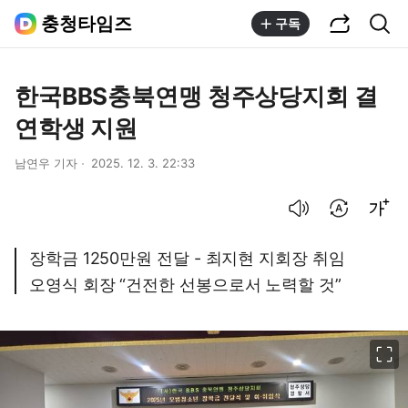
공유하기
통합검색
충청타임즈
구독
한국BBS충북연맹 청주상당지회 결
연학생 지원
남연우 기자
2025. 12. 3. 22:33
음성으로 듣기
번역 설정
글씨크기 조절하기
장학금 1250만원 전달 - 최지현 지회장 취임
오영식 회장 “건전한 선봉으로서 노력할 것”
이미지 크게 보기