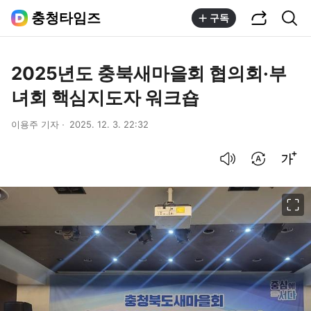
공유하기
통합검색
충청타임즈
구독
2025년도 충북새마을회 협의회·부
녀회 핵심지도자 워크숍
이용주 기자
2025. 12. 3. 22:32
음성으로 듣기
번역 설정
글씨크기 조절하기
이미지 크게 보기