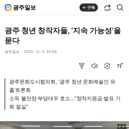
공유하기
통합검색
광주일보
구독
광주 청년 창작자들, ‘지속 가능성’을
묻다
광주일보
2025. 12. 3. 20:59
요약보기
음성으로 듣기
번역 설정
글씨크기 조절하기
광주문화도시협의회, ‘광주 청년 문화예술인 유
출’토론회
소득 불안정·부당대우 호소…“창작지원금·발표 기
회 절실”
이미지 크게 보기