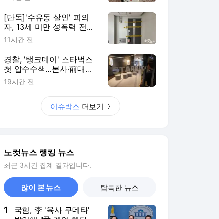
[단독]'수유동 살인' 피의
자, 13세 미만 성폭력 전력
15회
11시간 전
경찰, '탱크데이' 스타벅스
첫 압수수색…본사·前대표
대상(종합)
19시간 전
이슈박스
더보기
노컷뉴스 랭킹 뉴스
최근 3시간 집계 결과입니다.
많이 본 뉴스
탐독한 뉴스
1
국힘, 李 '육사 쿠데타'