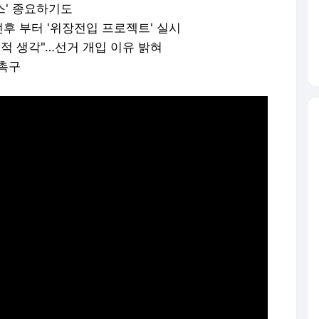
스' 종요하기도
전후 부터 '위장전입 프로젝트' 실시
본적 생각"…선거 개입 이유 밝혀
 촉구