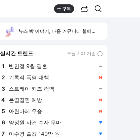
공유하기
검색
구독
뉴스 밖 이야기, 다음 커뮤니티 웹에서 보기
실시간 트렌드
오늘 7:01 기준
툴팁보기
1
반민정 9월 결혼
,유지
2
기록적 폭염 대책
,신규
3
스트레이 키즈 컴백
,유지
4
온열질환 예방
,신규
5
아란마레 우승
,신규
6
양정원 사건 수사 무마
,하락
7
이수경 술값 140만 원
,하락