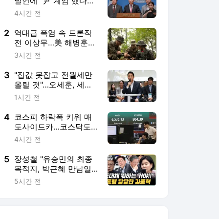
발언에 "尹 계엄 했다고
서울대 없앴나"
4시간 전
2
역대급 폭염 속 드론작
전 이상무…美 해병훈련
공개
3시간 전
3
"집값 못잡고 전월세만
올릴 것"…오세훈, 세제
개편안 거듭 비판(종합)
1시간 전
4
코스피 하락폭 키워 매
도사이드카…코스닥도
나흘만에 반락
4시간 전
5
장성철 "유승민의 최종
목적지, 박근혜 만남일
수도"[한판승부]
5시간 전