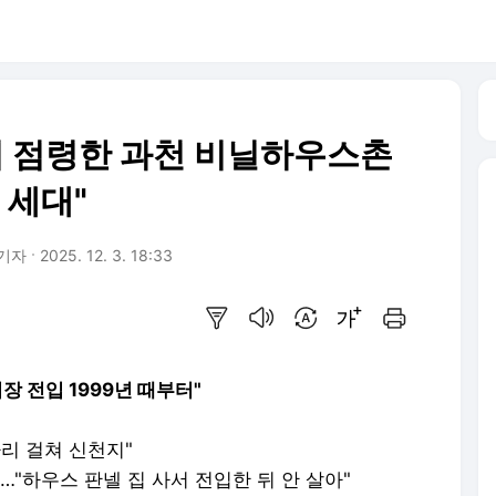
이 점령한 과천 비닐하우스촌
 세대"
 기자
2025. 12. 3. 18:33
요약보기
음성으로 듣기
번역 설정
글씨크기 조절하기
인쇄하기
장 전입 1999년 때부터"
다리 걸쳐 신천지"
하우스 판넬 집 사서 전입한 뒤 안 살아"