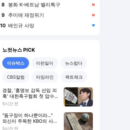
8
봉화 K-베트남 밸리특구
,신규
9
추미애 재정위기
,신규
10
배인규 사망
,하락
노컷뉴스
PICK
이슈박스
이런일이
뉴스럽다
CBS칼럼
타임라인
팩트체크
경찰, '홍명보 감독 선임 의
혹' 대한축구협회 첫 압수
수색
5시간 전
"돔구장이 하나뿐이라…"
외신이 주목한 KBO의 사상
첫 '폭염 휴업'
5시간 전