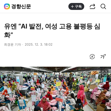
공유하기
통합검색
경향신문
구독
유엔 “AI 발전, 여성 고용 불평등 심
화”
최경윤 기자
2025. 12. 3. 18:02
번역 설정
글씨크기 조절하기
이미지 크게 보기