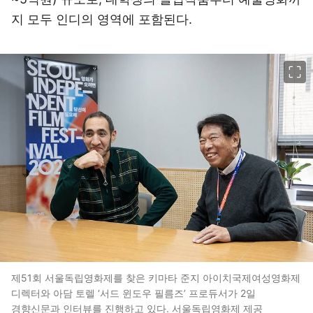
지 모두 인디의 영역에 포함된다.
이미지 크게 보기
제51회 서울독립영화제를 찾은 키마타 준지 아이치국제여성영화제
디렉터와 아담 토렐 ‘서드 윈도우 필름즈’ 프로듀서가 2일
경향신문과 인터뷰를 진행하고 있다. 서울독립영화제 제공