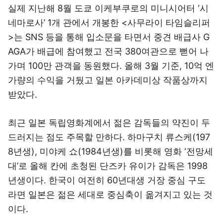
실제 지난해 8월 도쿄 이케부쿠로의 미니시어터 ‘시
네마로사’ 1개 관에서 개봉한 <사무라이 타임슬리퍼
>는 SNS 등을 통해 입소문을 타면서 중견 배급사 G
AGA가 배급에 참여했고 전국 380여관으로 뻗어 나
가며 100만 관객을 동원했다. 올해 3월 기준, 10억 엔
가량의 수익을 거뒀고 일본 아카데미상 작품상까지
받았다.
최근 일본 독립영화계에서 젊은 감독들의 약진이 두
드러지는 점도 주목할 만하다. 하마구치 류스케(197
8년생), 미야케 쇼(1984년생)를 비롯해 영화 ‘전망세
대’로 올해 칸에 초청된 단즈카 유이가 감독은 1998
년생이다. 한국이 여전히 60년대생 거장 중심 구도
라면 일본은 젊은 세대로 중심축이 옮겨지고 있는 것
이다.