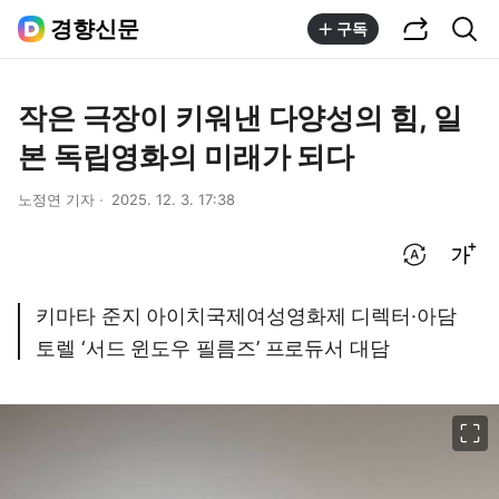
공유하기
통합검색
경향신문
구독
작은 극장이 키워낸 다양성의 힘, 일
본 독립영화의 미래가 되다
노정연 기자
2025. 12. 3. 17:38
번역 설정
글씨크기 조절하기
키마타 준지 아이치국제여성영화제 디렉터·아담
토렐 ‘서드 윈도우 필름즈’ 프로듀서 대담
이미지 크게 보기