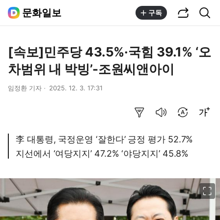
공유하기
통합검색
문화일보
구독
[속보]민주당 43.5%·국힘 39.1% ‘오
차범위 내 박빙’-조원씨앤아이
임정환 기자
2025. 12. 3. 17:31
요약보기
음성으로 듣기
번역 설정
글씨크기 조절하기
李 대통령, 국정운영 ‘잘한다’ 긍정 평가 52.7%
지선에서 ‘여당지지’ 47.2% ‘야당지지’ 45.8%
이미지 크게 보기