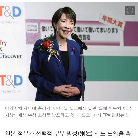
이미지 크게 보기
다카이치 사나에 총리가 지난 1일 도쿄에서 열린 '올해의 유행어상'
시상식에서 수상 소감을 발표하고 있다. 도쿄=지지·EPA 연합뉴스
일본 정부가 선택적 부부 별성(別姓) 제도 도입을 촉