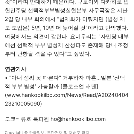
것"이라며 반대하기 때문이다. 구로이와 다카히로 입
헌민주당 선택적부부별성실현본부 사무국장은 지난
2일 당 내부 회의에서 "법제화가 이뤄지면 (별성 제
도 도입은) 5년, 10년 더 늦어질 것"이라고 반박했다.
여당에서도 의견이 갈린다. 요미우리는 "자민당 내부
에선 선택적 부부 별성제 찬성파도 존재해 당내 조정
부터 난항을 겪을 수 있다"고 짚었다.
연관기사
• "아내 성씨 못 따른다" 거부하자 파혼…일본 '선택
적 부부 별성' 가능할까 [클로즈업 재팬]
(www.hankookilbo.com/News/Read/A20240404
23210005090)
도쿄= 류호 특파원 ho@hankookilbo.com
Copyright © 한국일보. 무단전재 및 재배포 금지.