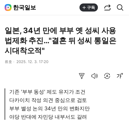
공유하기
통합검색
한국일보
구독
일본, 34년 만에 부부 옛 성씨 사용
법제화 추진…"결혼 뒤 성씨 통일은
시대착오적"
류호
2025. 12. 3. 17:20
요약보기
음성으로 듣기
번역 설정
글씨크기 조절하기
기존 '부부 동성' 제도 유지가 조건
다카이치 작성 의견 중심으로 검토
부부 별성 논의 34년 만의 변화지만
야당 반대에 자민당 내부서도 갈려