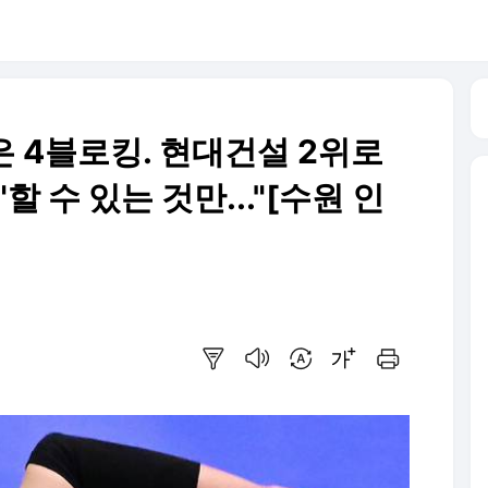
은 4블로킹. 현대건설 2위로
할 수 있는 것만..."[수원 인
요약보기
음성으로 듣기
번역 설정
글씨크기 조절하기
인쇄하기