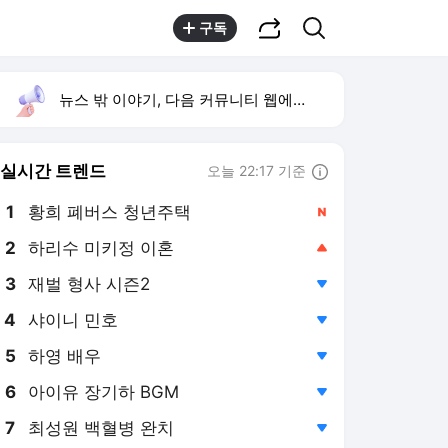
공유하기
검색
구독
뉴스 밖 이야기, 다음 커뮤니티 웹에서 보기
실시간 트렌드
오늘 22:17 기준
툴팁보기
1
황희 폐버스 청년주택
,신규
2
하리수 미키정 이혼
,상승
3
재벌 형사 시즌2
,하락
4
샤이니 민호
,하락
5
하영 배우
,하락
6
아이유 장기하 BGM
,하락
7
최성원 백혈병 완치
,하락