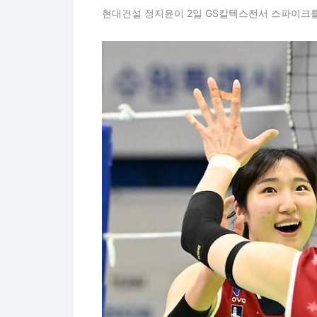
현대건설 정지윤이 2일 GS칼텍스전서 스파이크를