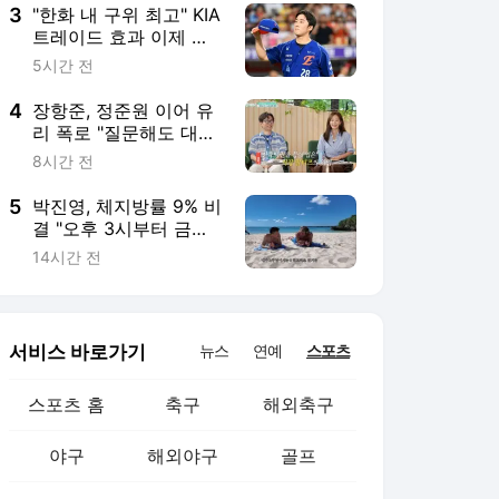
3
"한화 내 구위 최고" KIA
트레이드 효과 이제 터
진다…개명까지 한 간절
5시간 전
함, 사령탑 마음까지 훔
쳤다
4
장항준, 정준원 이어 유
리 폭로 "질문해도 대답
안 해, 이럴 수 있나 싶
8시간 전
어" ('해투')
5
박진영, 체지방률 9% 비
결 "오후 3시부터 금식...
배고프면 블랙커피 마
14시간 전
셔"
서비스 바로가기
뉴스
연예
스포츠
스포츠 홈
축구
해외축구
야구
해외야구
골프