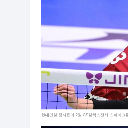
현대건설 정지윤이 2일 GS칼텍스전서 스파이크를