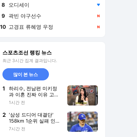
8
오디세이
,하락
9
곽빈 야구선수
,신규
10
고경표 류혜영 우정
,신규
스포츠조선 랭킹 뉴스
최근 3시간 집계 결과입니다.
많이 본 뉴스
1
하리수, 전남편 미키정
과 이혼 진짜 이유 고
백.."30억 날렸다는 루
1시간 전
머, 사실 아냐"
2
'삼성 드디어 대결단'
158km 1순위 실패 인정
했다, 1위 역전 카드 될
7시간 전
수 있나