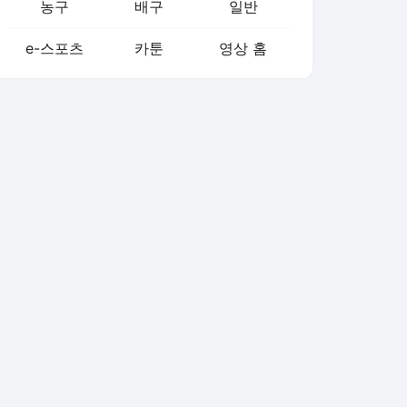
농구
배구
일반
e-스포츠
카툰
영상 홈