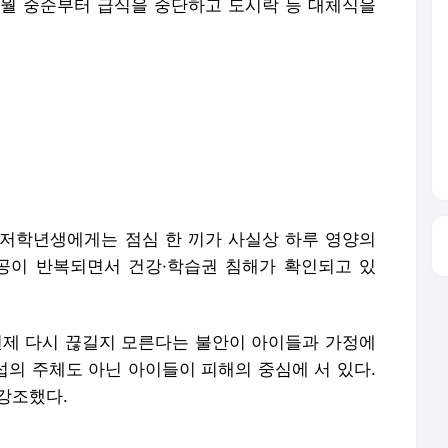
언제 다시 끊길지 모른다는 불안이 아이들과 가정에
섭의 주체도 아닌 아이들이 피해의 중심에 서 있다.
강조했다.
포, AI 학습 및 활용 금지
론사로 이동합니다.
성접대 경기서 한국 '무패'…한일월드컵 심판매수설 재점화될 듯 | 연합뉴스
골프채로 합정동 YG 사옥 출입문 쾅쾅…경찰, 20대 여성 체포 | 연합뉴스
배우 이신영, 조용히 입대…"신병훈련 수료, 군 생활 집중" | 연합뉴스
얼마나 심하게 때렸길래…길거리서 지인폭행 50대 살인미수 혐의 | 연합뉴스
시경 중 장 천공으로 환자 숨지게 한 의사 2심도 집행유예 | 연합뉴스
70대 집주인에 흉기 휘두른 30대 여성 세입자 체포 | 연합뉴스
둥둥'…인천 강화군 北 목함지뢰 주의보 | 연합뉴스
中 희소질환 아동 유전자편집 임상서 또 숨져…안전성 논란 확산 | 연합뉴스