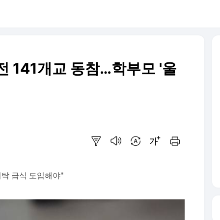
 141개교 동참…학부모 '울
요약보기
음성으로 듣기
번역 설정
글씨크기 조절하기
인쇄하기
위탁 급식 도입해야"