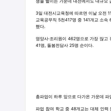
쟁을 벌이는 가운데 대전에서도 대규모 
3일 대전시교육청에 따르면 이날 오전 1
교육공무직 5천417명 중 141개교 소속
했다.
영양사·조리원이 462명으로 가장 많고 
41명, 돌봄전담사 25명 순이다.
총파업이 하루 앞으로 다가온 가운데 파업
파업 참여 학교 중 48개교는 대체 인력
김밥 등을 제공한다.
2개교는 도시락 지참을 요청하거나 급식
침이다.
유치원 방과 후 교실도 파업 여파에 따라