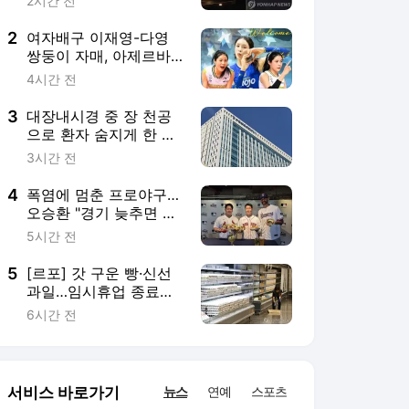
기대감 가득 홈플러스
6시간 전
서비스 바로가기
뉴스
연예
스포츠
뉴스 홈
기후/환경
사회
경제
정치
국제
문화
IT/과학
인물
지식/칼럼
연재
배열설명서