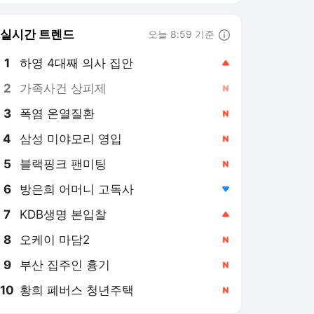
8
오케이 마담2
,신규
9
부산 집주인 흉기
,신규
10
황희 폐버스 청년주택
,신규
연합뉴스
PICK
AI픽
현장in
특파원 시선
아프리카 인물 열전
사이테크+
베스트셀러
반려동물
게임위드인
팩트체크
소셜＋
[AI픽] 네이버, 엔비디아 업
고 AI 인프라 기업 도약할
까