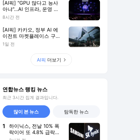
많이 본 뉴스
탐독한 뉴스
1
하이닉스, 전날 10% 폭
락이어 또 4.8% 급락…
삼전 0.2%↑(종합)
2시간 전
2
여자배구 이재영-다영
쌍둥이 자매, 아제르바
이잔 투란VC 입단
4시간 전
3
대장내시경 중 장 천공
으로 환자 숨지게 한 의
사 2심도 집행유예
3시간 전
4
폭염에 멈춘 프로야구…
오승환 "경기 늦추면 귀
가·이동도 문제"
5시간 전
5
[르포] 갓 구운 빵·신선
과일…임시휴업 종료에