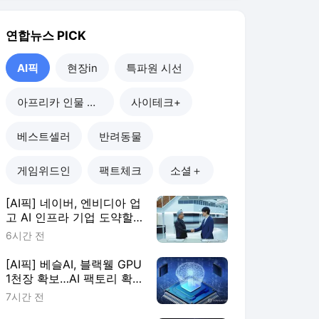
6시간 전
[AI픽] 베슬AI, 블랙웰 GPU
1천장 확보…AI 팩토리 확
장
7시간 전
[AI픽] "GPU 많다고 능사
아냐"…AI 인프라, 운영 효
율이 판가름
8시간 전
[AI픽] 카카오, 정부 AI 에
이전트 마켓플레이스 구축
한다
1일 전
AI픽
더보기
연합뉴스 랭킹 뉴스
최근 3시간 집계 결과입니다.