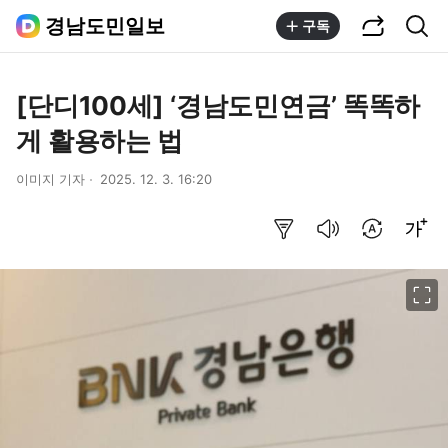
공유하기
통합검색
경남도민일보
구독
[단디100세] ‘경남도민연금’ 똑똑하
게 활용하는 법
이미지 기자
2025. 12. 3. 16:20
요약보기
음성으로 듣기
번역 설정
글씨크기 조절하기
이미지 크게 보기