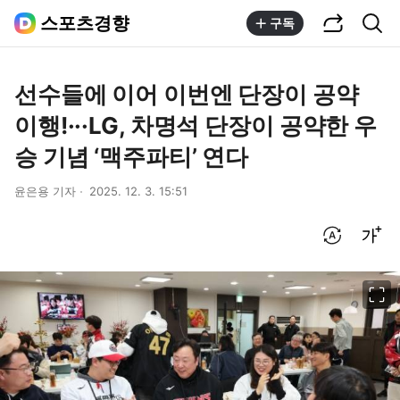
공유하기
통합검색
스포츠경향
구독
선수들에 이어 이번엔 단장이 공약
이행!···LG, 차명석 단장이 공약한 우
승 기념 ‘맥주파티’ 연다
윤은용 기자
2025. 12. 3. 15:51
번역 설정
글씨크기 조절하기
이미지 크게 보기