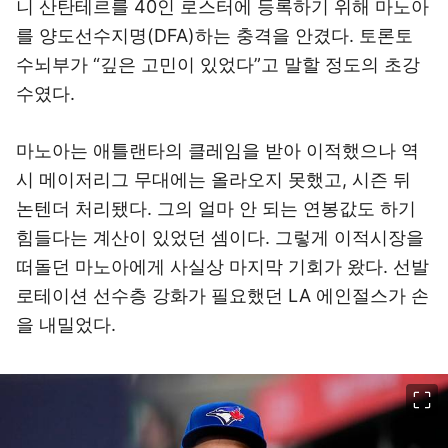
니 산탄테르를 40인 로스터에 등록하기 위해 마노아
를 양도선수지명(DFA)하는 충격을 안겼다. 토론토
수뇌부가 “깊은 고민이 있었다”고 말할 정도의 초강
수였다.
마노아는 애틀랜타의 클레임을 받아 이적했으나 역
시 메이저리그 무대에는 올라오지 못했고, 시즌 뒤
논텐더 처리됐다. 그의 얼마 안 되는 연봉값도 하기
힘들다는 계산이 있었던 셈이다. 그렇게 이적시장을
떠돌던 마노아에게 사실상 마지막 기회가 왔다. 선발
로테이션 선수층 강화가 필요했던 LA 에인절스가 손
을 내밀었다.
이미지 크게 보기