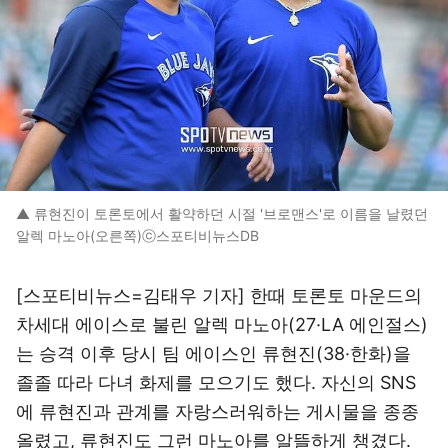
▲ 류현진이 토론토에서 활약하던 시절 '브로맨스'로 이름을 날렸던
알렉 마노아(오른쪽)ⓒ스포티비뉴스DB
[스포티비뉴스=김태우 기자] 한때 토론토 마운드의
차세대 에이스로 불린 알렉 마노아(27·LA 에인절스)
는 승격 이후 당시 팀 에이스인 류현진(38·한화)을
졸졸 따라 다녀 화제를 모으기도 했다. 자신의 SNS
에 류현진과 관계를 자랑스러워하는 게시물을 종종
올렸고, 류현진도 그런 마노아를 알뜰하게 챙겼다.