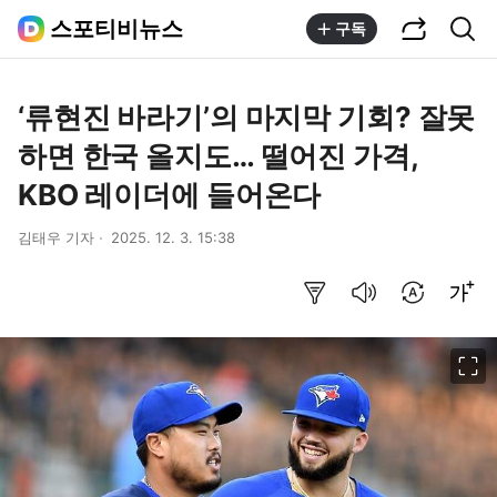
공유하기
통합검색
스포티비뉴스
구독
‘류현진 바라기’의 마지막 기회? 잘못
하면 한국 올지도… 떨어진 가격,
KBO 레이더에 들어온다
김태우 기자
2025. 12. 3. 15:38
요약보기
음성으로 듣기
번역 설정
글씨크기 조절하기
이미지 크게 보기