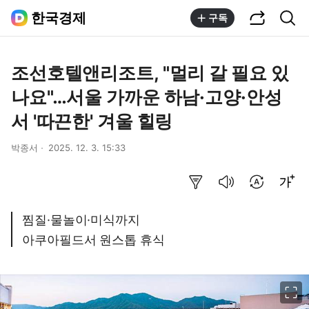
공유하기
통합검색
한국경제
구독
조선호텔앤리조트, "멀리 갈 필요 있
나요"…서울 가까운 하남·고양·안성
서 '따끈한' 겨울 힐링
박종서
2025. 12. 3. 15:33
요약보기
음성으로 듣기
번역 설정
글씨크기 조절하기
찜질·물놀이·미식까지
아쿠아필드서 원스톱 휴식
이미지 크게 보기