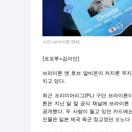
사진=브라이튼 SNS
[포포투=김아인]
브라이튼 앤 호브 알비온이 저지른 무지
지고 있다.
최근 프리미어리그(PL) 구단 브라이튼
튼은 지난 달 말 공식 채널에 브라이튼
공개했다. 두 사람이 들고 있던 카드에
인물은 일본 제국 육군 장교였던 오노다