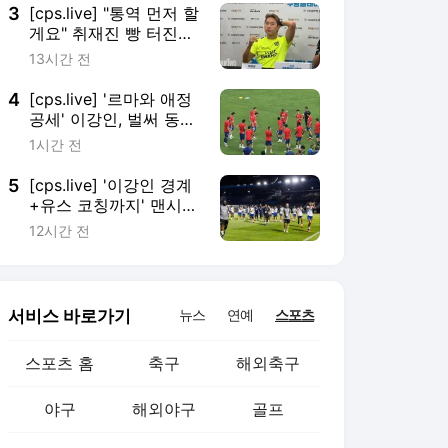
(2편)
3
[cps.live] "통역 먼저 할
게요" 취재진 빵 터진
'언어천재' 이강인 귀여
13시간 전
운 실수, 시메오네 감독
도 '미소'
4
[cps.live] '르마와 애정
공세' 이강인, 벌써 동료
들 케미 폭발...'컴 온 시
1시간 전
티 vs 아우파 알레띠' 응
원전도 후끈
5
[cps.live] '이강인 경계
+유스 코칭까지' 맨시
티, 선선한 서울 밤바람
12시간 전
맞으며 오픈트레이닝 성
사
서비스 바로가기
뉴스
연예
스포츠
스포츠 홈
축구
해외축구
야구
해외야구
골프