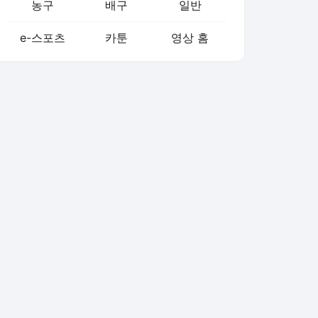
농구
배구
일반
e-스포츠
카툰
영상 홈