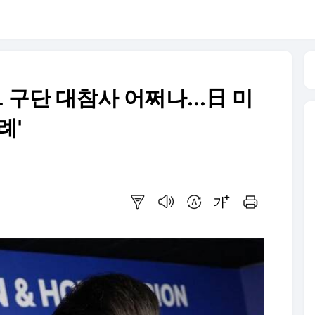
L 구단 대참사 어쩌나...日 미
례'
요약보기
음성으로 듣기
번역 설정
글씨크기 조절하기
인쇄하기