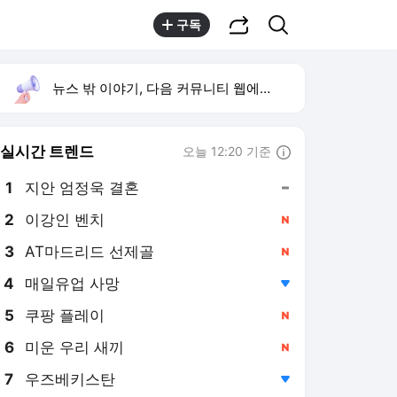
공유하기
검색
구독
뉴스 밖 이야기, 다음 커뮤니티 웹에서 보기
실시간 트렌드
오늘 12:20 기준
툴팁보기
1
지안 엄정욱 결혼
,유지
2
이강인 벤치
,신규
3
AT마드리드 선제골
,신규
4
매일유업 사망
,하락
5
쿠팡 플레이
,신규
6
미운 우리 새끼
,신규
7
우즈베키스탄
,하락