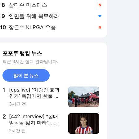
8
삼다수 마스터스
,신규
9
인민을 위해 복무하라
,하락
10
장은수 KLPGA 우승
,신규
포포투 랭킹 뉴스
최근 3시간 집계 결과입니다.
많이 본 뉴스
1
[cps.live] '이강인 효과
인가’ 폭염마저 한풀 꺾
였다…3시간 전부터 ‘구
3시간 전
름관중’, ATM 데뷔전 매
진 예고
2
[442.interview] “절대
믿음을 잃지 마라”… 오
블락이 이강인에게 전하
2시간 전
는 아틀레티코의 정신