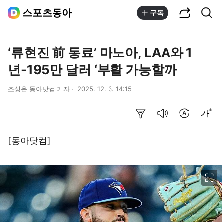
공유하기
통합검색
스포츠동아
구독
‘류현진 前 동료’ 마노아, LAA와 1
년-195만 달러 ‘부활 가능할까
조성운 동아닷컴 기자
2025. 12. 3. 14:15
요약보기
음성으로 듣기
번역 설정
글씨크기 조절하기
[동아닷컴]
이미지 크게 보기