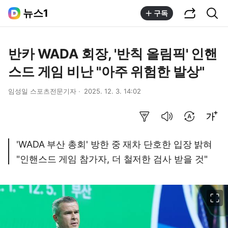
공유하기
통합검색
뉴스1
구독
반카 WADA 회장, '반칙 올림픽' 인핸
스드 게임 비난 "아주 위험한 발상"
임성일 스포츠전문기자
2025. 12. 3. 14:02
요약보기
음성으로 듣기
번역 설정
글씨크기 조절하기
'WADA 부산 총회' 방한 중 재차 단호한 입장 밝혀
"인핸스드 게임 참가자, 더 철저한 검사 받을 것"
이미지 크게 보기