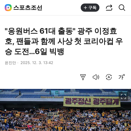
공유하기
통합검색
스포츠조선
구독
"응원버스 61대 출동" 광주 이정효
호, 팬들과 함께 사상 첫 코리아컵 우
승 도전…6일 빅뱅
윤진만
2025. 12. 3. 13:42
요약보기
음성으로 듣기
번역 설정
글씨크기 조절하기
이미지 크게 보기