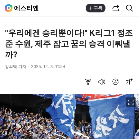
공유하기
통합검색
에스티엔
구독
"우리에겐 승리뿐이다!" K리그1 정조
준 수원, 제주 잡고 꿈의 승격 이뤄낼
까?
강의택 기자
2025. 12. 3. 11:54
요약보기
음성으로 듣기
번역 설정
글씨크기 조절하기
이미지 크게 보기