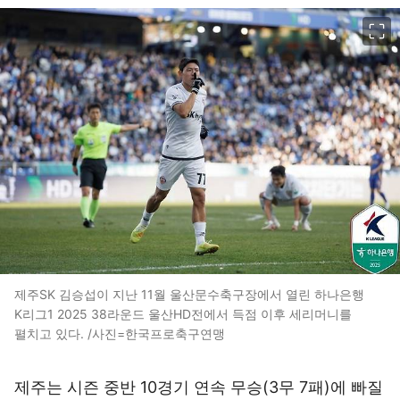
이미지 크게 보기
제주SK 김승섭이 지난 11월 울산문수축구장에서 열린 하나은행
K리그1 2025 38라운드 울산HD전에서 득점 이후 세리머니를
펼치고 있다. /사진=한국프로축구연맹
제주는 시즌 중반 10경기 연속 무승(3무 7패)에 빠질