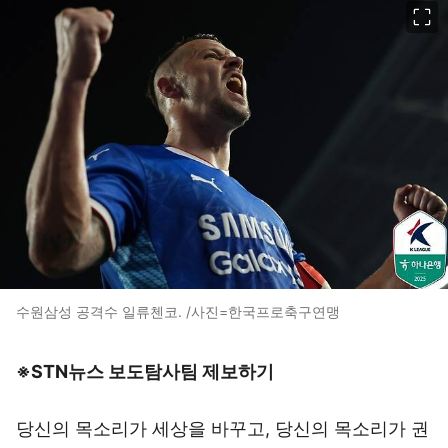
이미지 크게 보기
수원삼성 공격수 일류첸코. /사진=한국프로축구연맹
※STN뉴스 보도탐사팀 제보하기
당신의 목소리가 세상을 바꾸고, 당신의 목소리가 권