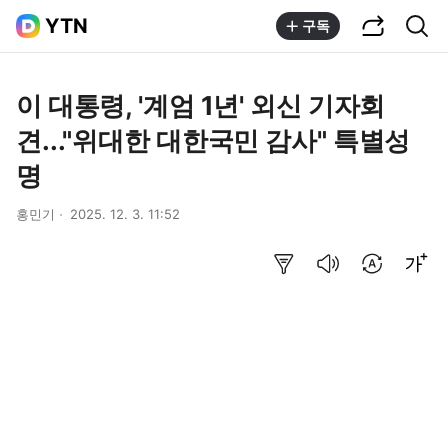
공유하기
통합검색
YTN
구독
이 대통령, '계엄 1년' 외신 기자회
견..."위대한 대한국민 감사" 특별성
명
홍민기
2025. 12. 3. 11:52
요약보기
음성으로 듣기
번역 설정
글씨크기 조절하기