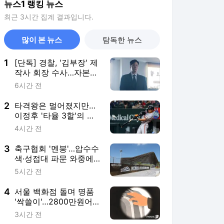
뉴스1 랭킹 뉴스
최근 3시간 집계 결과입니다.
많이 본 뉴스
탐독한 뉴스
1
[단독] 경찰, '김부장' 제
작사 회장 수사…자본시
장법 위반 의혹
6시간 전
2
타격왕은 멀어졌지만…
이정후 '타율 3할'의 가
치
4시간 전
3
축구협회 '멘붕'…압수수
색·성접대 파문 와중에
내달 'A매치 4연전'
5시간 전
4
서울 백화점 돌며 명품
'싹쓸이'…2800만원어
치 훔친 중국인 실형
3시간 전