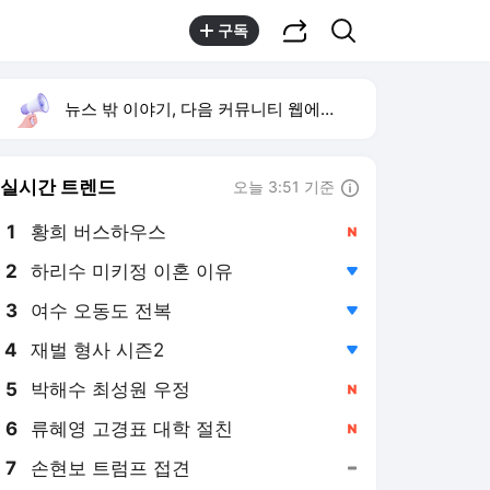
공유하기
검색
구독
뉴스 밖 이야기, 다음 커뮤니티 웹에서 보기
실시간 트렌드
오늘 3:51 기준
툴팁보기
1
황희 버스하우스
,신규
2
하리수 미키정 이혼 이유
,하락
3
여수 오동도 전복
,하락
4
재벌 형사 시즌2
,하락
5
박해수 최성원 우정
,신규
6
류혜영 고경표 대학 절친
,신규
7
손현보 트럼프 접견
,유지