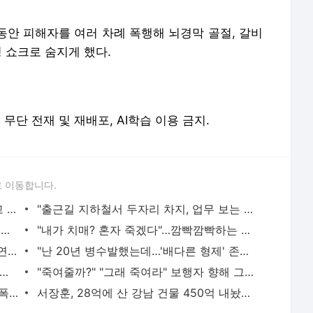
 동안 피해자를 여러 차례 폭행해 뇌경막 골절, 갈비
성 쇼크로 숨지게 했다.
erved. 무단 전재 및 재배포, AI학습 이용 금지.
 이동합니다.
황정민의 또 다른 팬 등장 "지독히 엮이고 싶었던 건 너" 폭로녀 직격
"출근길 지하철서 두자리 차지, 업무 보는 100㎏ 남성…부딪히면 신경질"
"5500만원 날리고 급등주 단타, 남은 건 빚뿐"…30대 여성 파혼 위기
"내가 치매? 혼자 죽겠다"…깜빡깜빡하는 시모, 검사하라 하자 '발끈'
"친구는 부모 덕에 집 샀는데" 아들 하소연에 "죄지었다" 사죄 '먹먹'
"난 20년 병수발했는데…'배다른 형제' 존재, 유산 절반 가져가나"
 난동범, 10년 수련 주짓수로 단숨에 제압한 간호사 화제[영상]
"죽여줄까?" "그래 죽여라" 보행자 향해 그대로 차량 돌진한 운전자[영상]
"단둘만 있는 밀폐된 공간과 술…황정민 폭로녀는 두가지에 집착했다"
서장훈, 28억에 산 강남 건물 450억 내놨다…세후 차익 280억 '잭팟'