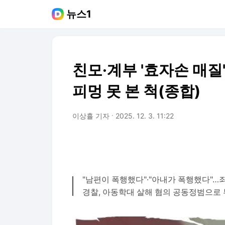
뉴스1
친모·계부 '효자손 매질
피멍 못 본 척(종합)
이상휼 기자
2025. 12. 3. 11:22
"남편이 폭행했다"·"아내가 폭행했다"…
경찰, 아동학대 살해 혐의 공동정범으로 