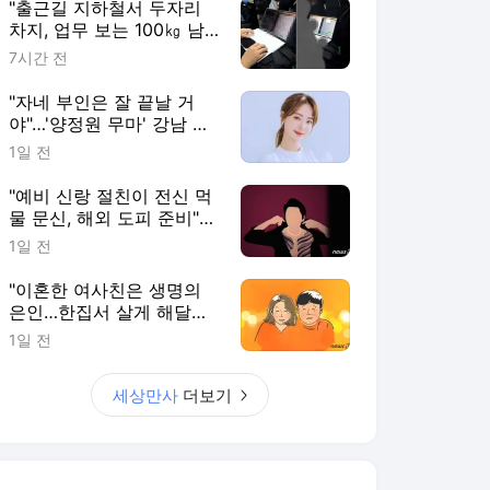
"출근길 지하철서 두자리
차지, 업무 보는 100㎏ 남
성…부딪히면 신경질"
7시간 전
"자네 부인은 잘 끝날 거
야"…'양정원 무마' 강남 경
찰, 다른 돈도 받은 정황
1일 전
"예비 신랑 절친이 전신 먹
물 문신, 해외 도피 준비"…
예비 신부 '혼란'
1일 전
"이혼한 여사친은 생명의
은인…한집서 살게 해달라"
남편 요구에 '절망'
1일 전
세상만사
더보기