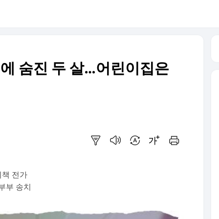
'에 숨진 두 살…어린이집은
요약보기
음성으로 듣기
번역 설정
글씨크기 조절하기
인쇄하기
죄책 전가
부부 송치