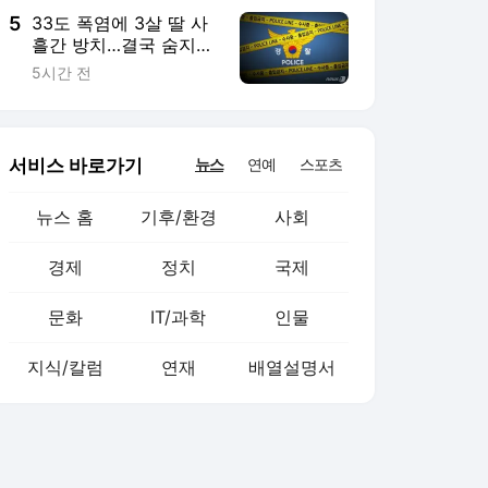
5
33도 폭염에 3살 딸 사
흘간 방치…결국 숨지게
한 매정한 엄마
5시간 전
서비스 바로가기
뉴스
연예
스포츠
뉴스 홈
기후/환경
사회
경제
정치
국제
문화
IT/과학
인물
지식/칼럼
연재
배열설명서