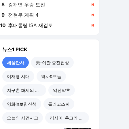
8
강채연 우승 도전
,신규
9
전현무 계획 4
,신규
10
李대통령 ISA 재검토
,신규
뉴스1
PICK
세상만사
美-이란 종전협상
이재명 시대
역사&오늘
지구촌 화제의 뉴스
약전약후
영화in보험산책
롤러코스피
오늘의 사건사고
러시아-우크라 전쟁