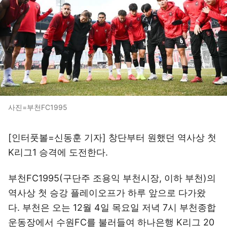
사진=부천FC1995
[인터풋볼=신동훈 기자] 창단부터 원했던 역사상 첫
K리그1 승격에 도전한다.
부천FC1995(구단주 조용익 부천시장, 이하 부천)의
역사상 첫 승강 플레이오프가 하루 앞으로 다가왔
다. 부천은 오는 12월 4일 목요일 저녁 7시 부천종합
운동장에서 수원FC를 불러들여 하나은행 K리그 20