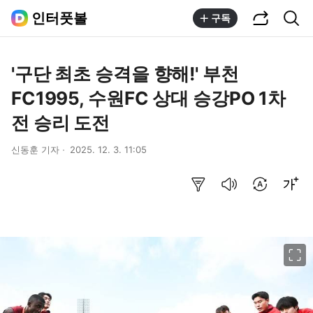
공유하기
통합검색
인터풋볼
구독
'구단 최초 승격을 향해!' 부천
FC1995, 수원FC 상대 승강PO 1차
전 승리 도전
신동훈 기자
2025. 12. 3. 11:05
요약보기
음성으로 듣기
번역 설정
글씨크기 조절하기
이미지 크게 보기