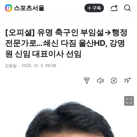
공유하기
통합검색
스포츠서울
구독
[오피셜] 유명 축구인 부임설→행정
전문가로…쇄신 다짐 울산HD, 강명
원 신임 대표이사 선임
김용일
2025. 12. 3. 09:58
요약보기
음성으로 듣기
번역 설정
글씨크기 조절하기
이미지 크게 보기