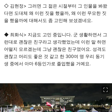
◇ 김현정> 그러면 그 젊은 시절부터 그 인물을 봐왔
다면 도대체 왜 이런 짓을 했을까, 왜 이런 무모한 짓
을 했을까에 대해서도 좀 고민해 보셨겠네요.
◆ 최화식> 지금도 고민 중입니다. 군 생활하면서 그
런대로 괜찮은 친구라고 생각했었는데 이런 말 하면
어떨지 모르겠는데 그냥 괜찮은 친구였어요. 성격도
괜찮고 머리도 좋은 것 같고 한 300여 명 우리 동기
생 중에서 아마 6등인가로 졸업했을 거예요.
이미지 크게 보기