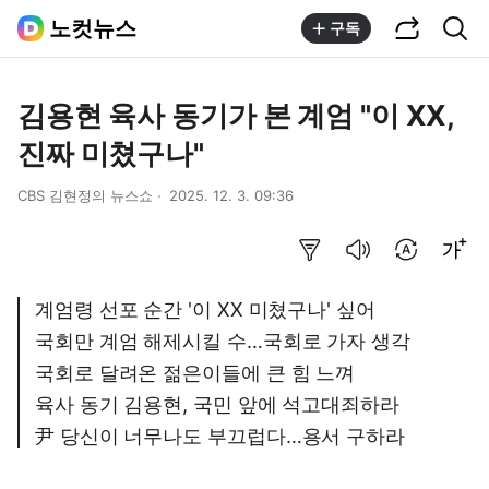
공유하기
통합검색
노컷뉴스
구독
김용현 육사 동기가 본 계엄 "이 XX,
진짜 미쳤구나"
CBS 김현정의 뉴스쇼
2025. 12. 3. 09:36
요약보기
음성으로 듣기
번역 설정
글씨크기 조절하기
계엄령 선포 순간 '이 XX 미쳤구나' 싶어
국회만 계엄 해제시킬 수…국회로 가자 생각
국회로 달려온 젊은이들에 큰 힘 느껴
육사 동기 김용현, 국민 앞에 석고대죄하라
尹 당신이 너무나도 부끄럽다…용서 구하라