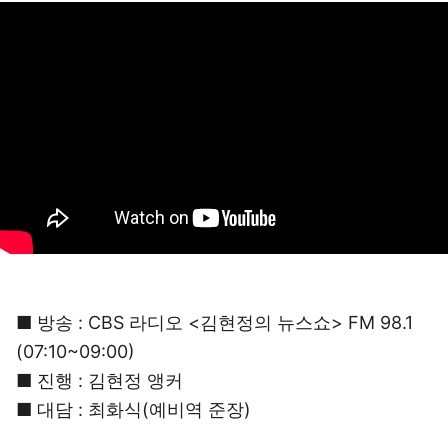
■ 방송 : CBS 라디오 <김현정의 뉴스쇼> FM 98.1
(07:10~09:00)
■ 진행 : 김현정 앵커
■ 대담 : 최화식(예비역 준장)