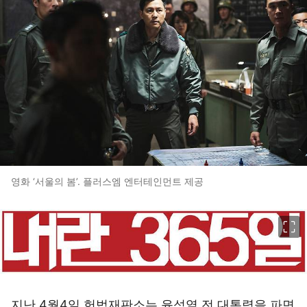
영화 ‘서울의 봄’. 플러스엠 엔터테인먼트 제공
이미지 크게 보기
지난 4월4일 헌법재판소는 윤석열 전 대통령을 파면