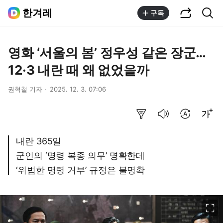
공유하기
통합검색
한겨레
구독
영화 ‘서울의 봄’ 정우성 같은 장군…
12·3 내란 때 왜 없었을까
권혁철 기자
2025. 12. 3. 07:06
요약보기
음성으로 듣기
번역 설정
글씨크기 조절하기
내란 365일
군인의 ‘명령 복종 의무’ 명확한데
‘위법한 명령 거부’ 규정은 불명확
이미지 크게 보기