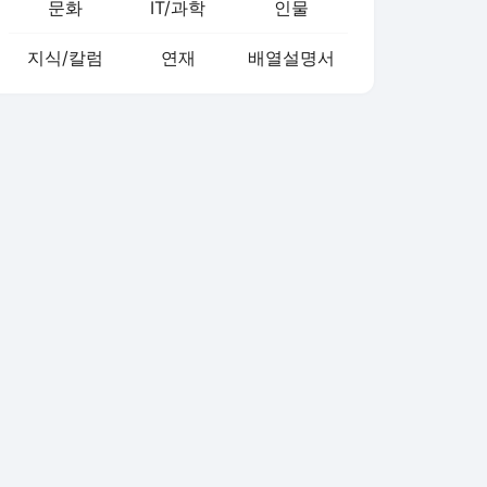
문화
IT/과학
인물
지식/칼럼
연재
배열설명서