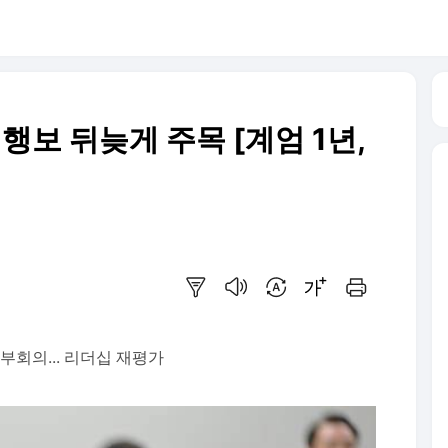
행보 뒤늦게 주목 [계엄 1년,
요약보기
음성으로 듣기
번역 설정
글씨크기 조절하기
인쇄하기
부회의... 리더십 재평가