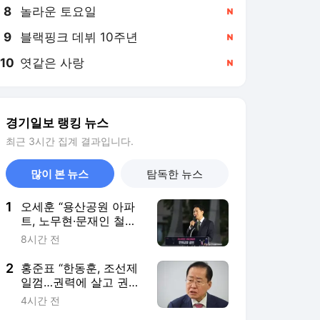
8
놀라운 토요일
,신규
9
블랙핑크 데뷔 10주년
,신규
10
엿같은 사랑
,신규
경기일보 랭킹 뉴스
최근 3시간 집계 결과입니다.
많이 본 뉴스
탐독한 뉴스
1
오세훈 “용산공원 아파
트, 노무현·문재인 철학
스스로 뒤집는 것”
8시간 전
2
홍준표 “한동훈, 조선제
일껌…권력에 살고 권력
에 죽어”
4시간 전