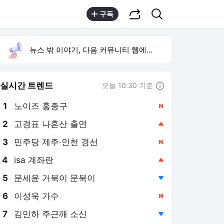
공유하기
검색
구독
뉴스 밖 이야기, 다음 커뮤니티 웹에서 보기
실시간 트렌드
오늘 10:30 기준
툴팁보기
1
노이즈 홍종구
,신규
2
고경표 나혼산 출연
,상승
3
민주당 제주·인천 경선
,신규
4
isa 계좌란
,상승
5
문세윤 거북이 문북이
,하락
6
이성욱 가수
,신규
7
김민하 주근깨 소신
,하락