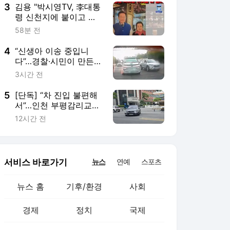
3
김용 "박시영TV, 李대통
령 신천지에 붙이고 鄭
은 오려내…누구한테 받
58분 전
았나"
4
“신생아 이송 중입니
다”…경찰·시민이 만든
14㎞의 기적
3시간 전
5
[단독] “차 진입 불편해
서”…인천 부평감리교회,
도로 중앙선 ‘검은 페인
12시간 전
트’로 지워
서비스 바로가기
뉴스
연예
스포츠
뉴스 홈
기후/환경
사회
경제
정치
국제