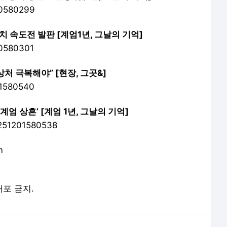
30580299
유치 속도전 발판 [계엄1년, 그날의 기억]
30580301
처 극복해야” [현장, 그곳&]
01580540
계엄 상흔’ [계엄 1년, 그날의 기억]
0251201580538
m
배포 금지.