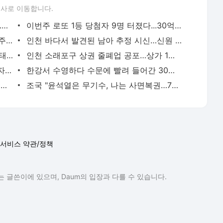
론사로 이동합니다.
[영상] 폭염도 잊은 펜타포트 마지막 날…송도는 ‘청춘의 떼창’으로 물들었다 [2026 인천펜타포
이번주 로또 1등 당첨자 9명 터졌다...30억원 나온 명당은 어디
"매미급 위력" 13호 태풍 '돌핀' 북상…내주 폭염 향방 가른다
인천 바다서 발견된 남아 추정 시신…신원 확인 난항
제13호 태풍 ‘돌핀’ 최고등급 북상…폭염·태풍 이중고 ‘비상’
인천 소래포구 상권 줄폐업 공포…상가 1층 절반 ‘텅텅’ [현장, 그곳＆]
“3억8천여만원 체납”…광주시, 고액체납자 가택수색해 현장 징수
한강서 수영하다 수문에 빨려 들어간 30대...20분 만에 심정지 상태로 구조
“떼인 돈 다 받았습니다”…이천 건설현장 일용직 116명 체불임금 싹 다 받아줬다
조국 "윤석열은 무기수, 나는 사면복권…7년 만에 운명 엇갈려"
서비스 약관/정책
 글쓴이에 있으며, Daum의 입장과 다를 수 있습니다.