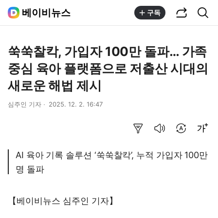
공유하기
통합검색
베이비뉴스
구독
쑥쑥찰칵, 가입자 100만 돌파… 가족
중심 육아 플랫폼으로 저출산 시대의
새로운 해법 제시
심주인 기자
2025. 12. 2. 16:47
요약보기
음성으로 듣기
번역 설정
글씨크기 조절하기
AI 육아 기록 솔루션 ‘쑥쑥찰칵’, 누적 가입자 100만
명 돌파
【베이비뉴스 심주인 기자】