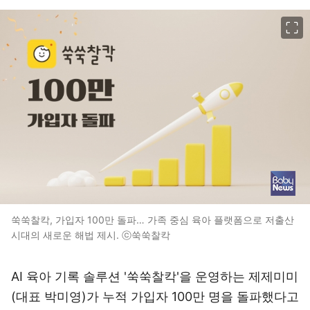
이미지 크게 보기
쑥쑥찰칵, 가입자 100만 돌파… 가족 중심 육아 플랫폼으로 저출산
시대의 새로운 해법 제시. ⓒ쑥쑥찰칵
AI 육아 기록 솔루션 '쑥쑥찰칵'을 운영하는 제제미미
(대표 박미영)가 누적 가입자 100만 명을 돌파했다고