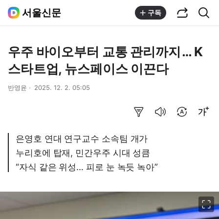
공유하기
통합검색
서울신문
구독
우주 바이오부터 교통 관리까지 … K
스타트업, 뉴스페이스 이끈다
반영윤
2025. 12. 2. 05:05
요약보기
음성으로 듣기
번역 설정
글씨크기 조절하기
은영호 연대 연구교수 소속팀 개가
누리호에 탑재, 민간우주 시대 성큼
“자식 같은 위성… 피로 눈 녹듯 녹아”
이미지 크게 보기