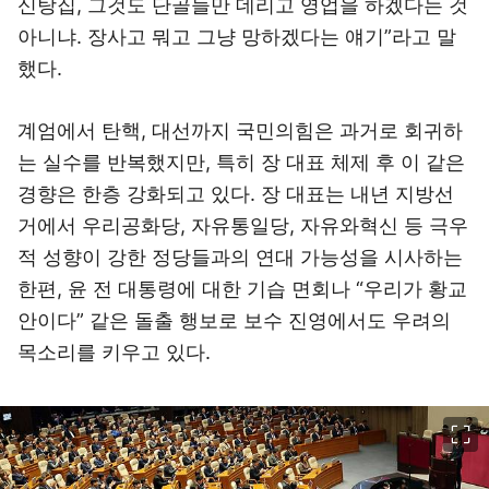
신탕집, 그것도 단골들만 데리고 영업을 하겠다는 것
아니냐. 장사고 뭐고 그냥 망하겠다는 얘기”라고 말
했다.
계엄에서 탄핵, 대선까지 국민의힘은 과거로 회귀하
는 실수를 반복했지만, 특히 장 대표 체제 후 이 같은
경향은 한층 강화되고 있다. 장 대표는 내년 지방선
거에서 우리공화당, 자유통일당, 자유와혁신 등 극우
적 성향이 강한 정당들과의 연대 가능성을 시사하는
한편, 윤 전 대통령에 대한 기습 면회나 “우리가 황교
안이다” 같은 돌출 행보로 보수 진영에서도 우려의
목소리를 키우고 있다.
이미지 크게 보기