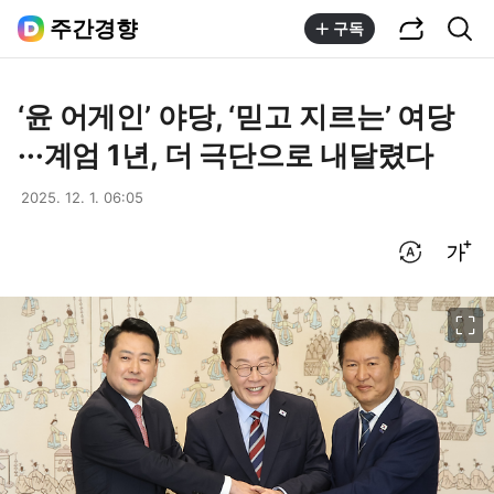
공유하기
통합검색
주간경향
구독
‘윤 어게인’ 야당, ‘믿고 지르는’ 여당
···계엄 1년, 더 극단으로 내달렸다
2025. 12. 1. 06:05
번역 설정
글씨크기 조절하기
이미지 크게 보기