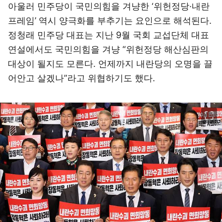
아울러 민주당이 국민의힘을 겨냥한 ‘위헌정당·내란
프레임’ 역시 양극화를 부추기는 요인으로 해석된다.
정청래 민주당 대표는 지난 9월 국회 교섭단체 대표
연설에서도 국민의힘을 겨냥 “위헌정당 해산심판의
대상이 될지도 모른다. 언제까지 내란당의 오명을 끌
어안고 살겠나”라고 위협하기도 했다.
이미지 크게 보기