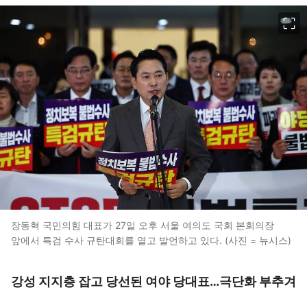
이미지 크게 보기
장동혁 국민의힘 대표가 27일 오후 서울 여의도 국회 본회의장
앞에서 특검 수사 규탄대회를 열고 발언하고 있다. (사진 = 뉴시스)
강성 지지층 잡고 당선된 여야 당대표…극단화 부추겨