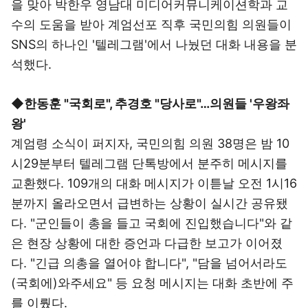
을 맞아 박한우 영남대 미디어커뮤니케이션학과 교
수의 도움을 받아 계엄선포 직후 국민의힘 의원들이
SNS의 하나인 '텔레그램'에서 나눴던 대화 내용을 분
석했다.
◆
한동훈 "국회로", 추경호 "당사로"…의원들 '우왕좌
왕'
계엄령 소식이 퍼지자, 국민의힘 의원 38명은 밤 10
시29분부터 텔레그램 단톡방에서 분주히 메시지를
교환했다. 109개의 대화 메시지가 이튿날 오전 1시16
분까지 올라오면서 급변하는 상황이 실시간 공유됐
다. "군인들이 총을 들고 국회에 진입했습니다"와 같
은 현장 상황에 대한 증언과 다급한 보고가 이어졌
다. "긴급 의총을 열어야 합니다", "담을 넘어서라도
(국회에)와주세요" 등 요청 메시지는 대화 초반에 주
를 이뤘다.