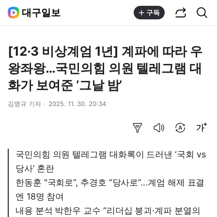
공유하기
통합검색
대구일보
구독
[12·3 비상계엄 1년] 계파에 따라 우
왕좌왕…국민의힘 의원 텔레그램 대
화가 보여준 ‘그날 밤’
김명규 기자
2025. 11. 30. 20:34
요약보기
음성으로 듣기
번역 설정
글씨크기 조절하기
국민의힘 의원 텔레그램 대화록이 드러낸 ‘국회 vs
당사’ 혼란
한동훈 "국회로”, 추경호 “당사로”…계엄 해제 표결
엔 18명 참여
내용 분석 박한우 교수 “리더십 붕괴·계파 분열의