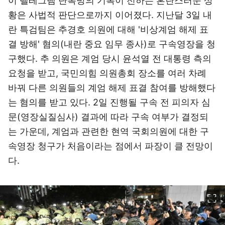
이 텔레그램 단톡방의 기록이 전하는 혼란스러운 상
황은 사법적 판단으로까지 이어졌다. 지난달 3일 내
란 특검팀은 추경호 의원에 대해 '비상계엄 해제 표
결 방해' 혐의(내란 중요 임무 종사)로 구속영장을 청
구했다. 추 의원은 계엄 당시 윤석열 전 대통령 측의
요청을 받고, 국민의힘 의원총회 장소를 여러 차례
바꿔 다른 의원들의 계엄 해제 표결 참여를 방해했다
는 혐의를 받고 있다. 2일 진행될 구속 전 피의자 심
문(영장실질심사) 결과에 따라 구속 여부가 결정되
는 가운데, 계엄과 관련한 현역 국회의원에 대한 구
속영장 청구가 처음이라는 점에서 파장이 클 전망이
다.
이미지 크게 보기