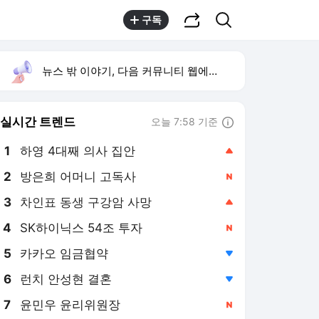
공유하기
검색
구독
뉴스 밖 이야기, 다음 커뮤니티 웹에서 보기
실시간 트렌드
오늘 7:58 기준
툴팁보기
1
하영 4대째 의사 집안
,상승
2
방은희 어머니 고독사
,신규
3
차인표 동생 구강암 사망
,상승
4
SK하이닉스 54조 투자
,신규
5
카카오 임금협약
,하락
6
런치 안성현 결혼
,하락
7
윤민우 윤리위원장
,신규