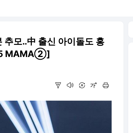
본 추모‥中 출신 아이돌도 홍
5 MAMA②]
요약보기
음성으로 듣기
번역 설정
글씨크기 조절하기
인쇄하기