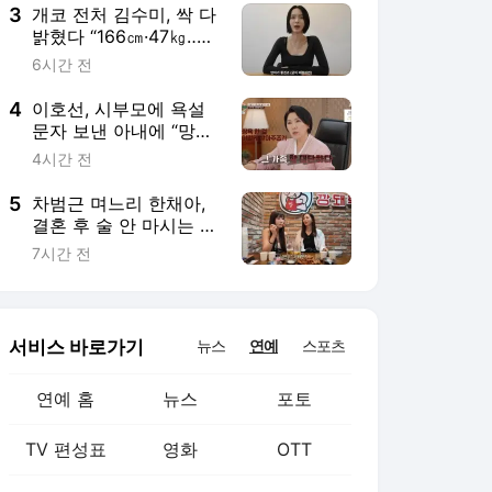
3
개코 전처 김수미, 싹 다
밝혔다 “166㎝·47㎏‥이
젠 연하가 좋아” (수미차
6시간 전
올라)
4
이호선, 시부모에 욕설
문자 보낸 아내에 “망나
니 며느리 받아주는 시
4시간 전
가가 대단”(이숙캠)
5
차범근 며느리 한채아,
결혼 후 술 안 마시는 이
유 “잡은 물고기에 미끼
7시간 전
NO”(광예원)
서비스 바로가기
뉴스
연예
스포츠
연예 홈
뉴스
포토
TV 편성표
영화
OTT