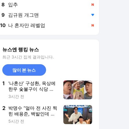
8
입추
,신규
9
김규원 개그맨
,하락
10
나 혼자만 레벨업
,신규
뉴스엔 랭킹 뉴스
최근 3시간 집계 결과입니다.
많이 본 뉴스
1
‘나혼산’ 구성환, 옥상에
한우 숯불구이 식당 차
렸다‥팜유 지운 덩어리
3시간 전
즈 발대식[오늘TV]
2
박명수 “얼마 전 사진 찍
힌 배용준, 백발인데 얼
굴은 그대로”(라디오쇼)
5시간 전