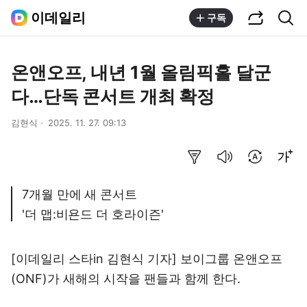
공유하기
통합검색
이데일리
구독
온앤오프, 내년 1월 올림픽홀 달군
다…단독 콘서트 개최 확정
김현식
2025. 11. 27. 09:13
요약보기
음성으로 듣기
번역 설정
글씨크기 조절하기
7개월 만에 새 콘서트
'더 맵:비욘드 더 호라이즌'
[이데일리 스타in 김현식 기자] 보이그룹 온앤오프
(ONF)가 새해의 시작을 팬들과 함께 한다.