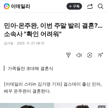
공유하기
통합검색
이데일리
구독
민아·온주완, 이번 주말 발리 결혼?…
소속사 "확인 어려워"
김가영
2025. 11. 27. 09:12
요약보기
음성으로 듣기
번역 설정
글씨크기 조절하기
가족들만 초대해 결혼식
[이데일리 스타in 김가영 기자] 걸스데이 출신 민아,
배우 온주완이 결혼한다.
이미지 크게 보기