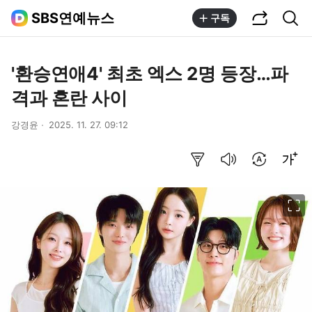
공유하기
통합검색
SBS연예뉴스
구독
'환승연애4' 최초 엑스 2명 등장…파
격과 혼란 사이
강경윤
2025. 11. 27. 09:12
요약보기
음성으로 듣기
번역 설정
글씨크기 조절하기
이미지 크게 보기