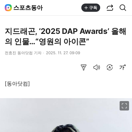
공유하기
통합검색
스포츠동아
구독
지드래곤, ‘2025 DAP Awards’ 올해
의 인물…“영원의 아이콘”
전효진 동아닷컴 기자
2025. 11. 27. 09:09
요약보기
음성으로 듣기
번역 설정
글씨크기 조절하기
[동아닷컴]
이미지 크게 보기