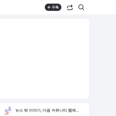
공유하기
검색
구독
뉴스 밖 이야기, 다음 커뮤니티 웹에서 보기
실시간 트렌드
오늘 13:48 기준
툴팁보기
1
방은희 어머니 고독사
,신규
2
반민정 9월 결혼
,상승
3
오산기지 무단침입
,하락
4
박성호 개그맨
,상승
5
양정원 수사 무마
,상승