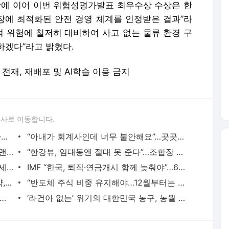
에 이어 이번 위험성평가발표 최우수상 수상은 한
에 최적화된 안전 경영 체계를 인정받은 결과”라
적 위험에 철저히 대비하여 사고 없는 물류 환경 구
하겠다”라고 밝혔다.
 무단 전재, 재배포 및 AI학습 이용 금지
론사로 이동합니다.
[단독] “초코파이 더 내놔” 난리난 러시아…2조 매출 오리온이 내린 결단 - 매일경제
“아내가 회계사인데 너무 불안해요”…곳곳이 인건비 절감 생존경쟁 - 매일경제
“국민쓰레기 됐다”…‘박명수 불화설’ 개그맨, 인성 논란 입 열었다 - 매일경제
“한강뷰, 임대동엔 절대 못 준다”…조합장 해임까지 번진 ‘이 아파트’ - 매일경제
[속보] 대미투자특별법 발의···“자동차 관세 11월 1일자 15% 소급” - 매일경제
IMF “한국, 퇴직·연금개시 함께 늦춰야”…68세부터 받으라는데 - 매일경제
근육은 놔두고 물살만 태운다...살 빼는 약, 실험 결과 대반전 - 매일경제
“반도체 주식 비중 유지해야…12월부터는 바이오가 주도 종목” [오늘 나온 보고서] - 매일경제
통령, 순방 마취고 귀국…물가 안정·개혁 등 국내 현안 집중 - 매일경제
‘라건아 없는’ 위기의 대한민국 농구, 농월 예선 최약체 ‘언더독’ 평가…“이현중 중심 젊