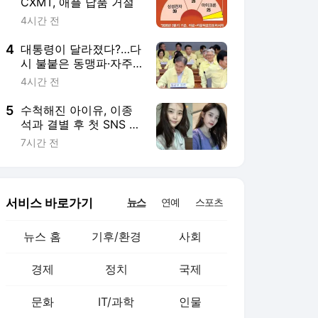
서비스 바로가기
뉴스
연예
스포츠
뉴스 홈
기후/환경
사회
경제
정치
국제
문화
IT/과학
인물
지식/칼럼
연재
배열설명서