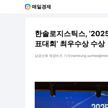
매일경제
한솔로지스틱스, ‘20
표대회’ 최우수상 수상
남궁선희 매경비즈 기자(namkung.sunhee@mkint