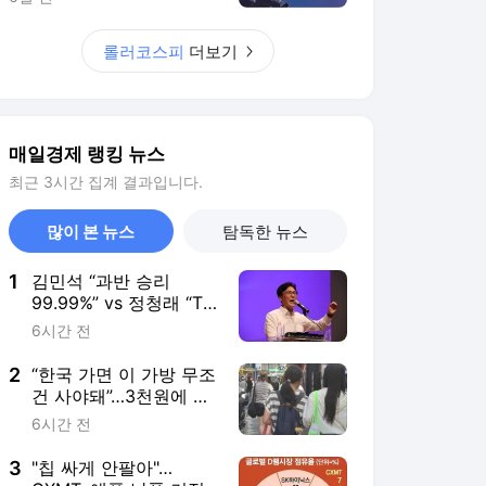
1
김민석 “과반 승리
99.99%” vs 정청래 “TV
토론으로 게임 끝”
6시간 전
2
“한국 가면 이 가방 무조
건 사야돼”…3천원에 외
국인들 싹쓸이해 간다는
6시간 전
데
3
"칩 싸게 안팔아"…
CXMT, 애플 납품 거절
4시간 전
4
대통령이 달라졌다?…다
시 불붙은 동맹파·자주
파 대북정책 ‘기싸움’
4시간 전
5
수척해진 아이유, 이종
석과 결별 후 첫 SNS 게
시물 보니…
7시간 전