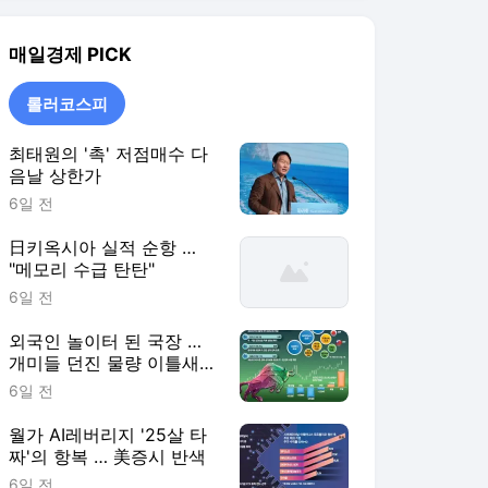
6일 전
외국인 놀이터 된 국장 …
개미들 던진 물량 이틀새
8.5조 쓸어담아
6일 전
월가 AI레버리지 '25살 타
짜'의 항복 … 美증시 반색
6일 전
롤러코스피
더보기
매일경제 랭킹 뉴스
최근 3시간 집계 결과입니다.
많이 본 뉴스
탐독한 뉴스