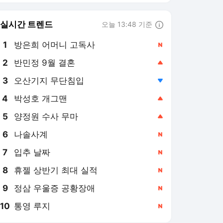
6
나솔사계
,신규
7
입추 날짜
,신규
8
휴젤 상반기 최대 실적
,신규
9
정삼 우울증 공황장애
,신규
10
통영 루지
,신규
매일경제
PICK
롤러코스피
최태원의 '촉' 저점매수 다
음날 상한가
6일 전
日키옥시아 실적 순항 …
"메모리 수급 탄탄"