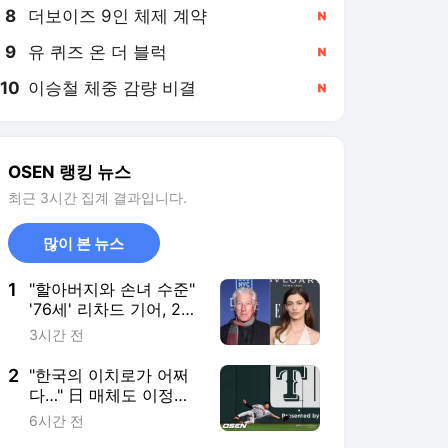
8
더보이즈 9인 체제 계약
,신규
9
유 퀴즈 온 더 블럭
,신규
10
이승철 체중 감량 비결
,신규
OSEN 랭킹 뉴스
최근 3시간 집계 결과입니다.
많이 본 뉴스
1
"할아버지와 손녀 수준"
'76세' 리차드 기어, 28
세 여배우와 파격 로맨
3시간 전
스 호흡..갑론을박
[Oh!llywood]
2
"한국의 이치로가 어쩌
다…" 日 매체도 이정후
실책에 안타까움, "100
6시간 전
번 중 99번은 잡는 타