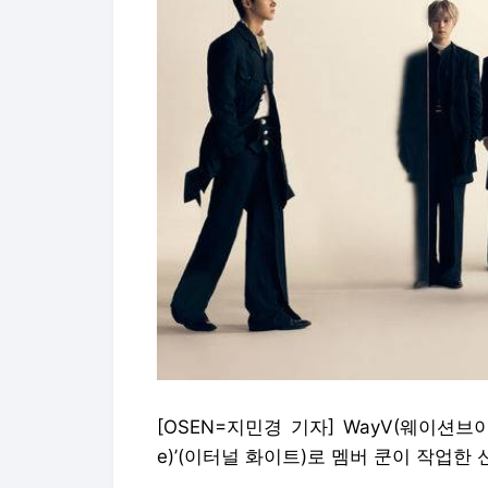
[OSEN=지민경 기자] WayV(웨이션브이)
e)’(이터널 화이트)로 멤버 쿤이 작업한