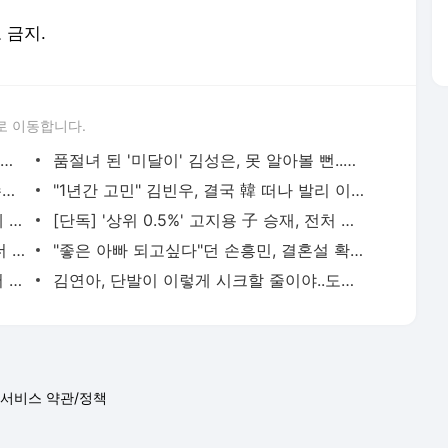
포 금지.
로 이동합니다.
“홍명보는 선수들에게 감독 취급도 못 받았구만…” 축구팬들이 충격받은 이유…남아공전 하
품절녀 된 '미달이' 김성은, 못 알아볼 뻔..우아함 물씬 "생일 축하해"
'아형' 잠정 휴식 김희철 "슈주 때 보다 수입 많다"…복귀 기대UP [핫피플]
"1년간 고민" 김빈우, 결국 韓 떠나 발리 이민…논란 속 새출발
'사망설' 공형진, 7년 만의 방송 복귀 화제 "1억 시계, 10개 팔아버텼다" [핫피플]
[단독] '상위 0.5%' 고지용 子 승재, 전처 허양임이 키운다…극비 이혼 2년 만 고백 (종합)
‘야구여왕 하차’ 김보름, 이렇게 말랐나..더 야위어진 근황 ‘걱정’
"좋은 아빠 되고싶다"던 손흥민, 결혼설 확산..왼손 약지 '970만원 웨딩링' 포착[핫피플]
"워터밤 상습 논란" 권은비→비비, 男댄서 19금 퍼포먼스..노출 비키니보다 심각 [Oh!쎈 이슈]
김연아, 단발이 이렇게 시크할 줄이야..도발적 눈빛까지
서비스 약관/정책