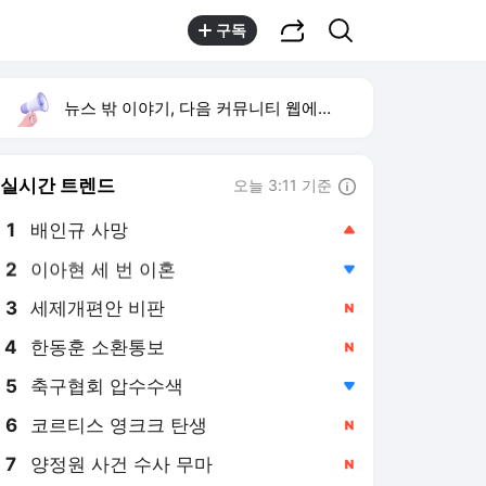
공유하기
검색
구독
뉴스 밖 이야기, 다음 커뮤니티 웹에서 보기
실시간 트렌드
오늘 3:11 기준
툴팁보기
1
배인규 사망
,상승
2
이아현 세 번 이혼
,하락
3
세제개편안 비판
,신규
4
한동훈 소환통보
,신규
5
축구협회 압수수색
,하락
6
코르티스 영크크 탄생
,신규
7
양정원 사건 수사 무마
,신규