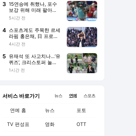
구"
3
15연승에 취했나, 포수
보강 위해 미래 팔아버
린 보스턴 “터무니없는
5시간 전
오버페이” 혹평
4
스포츠계도 주목한 르세
라핌 홍은채, 日 프로야
구 시구 후 ‘승리 요정’
4시간 전
등극
5
유재석 또 사고치나…‘유
퀴즈’, 크리스토퍼 놀란
감독 출연예고 ‘동시간
1시간 전
대 시청률 1위’
서비스 바로가기
뉴스
연예
스포츠
연예 홈
뉴스
포토
TV 편성표
영화
OTT