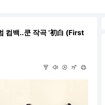
컴백..쿤 작곡 ’初白 (First
요약보기
음성으로 듣기
번역 설정
글씨크기 조절하기
인쇄하기