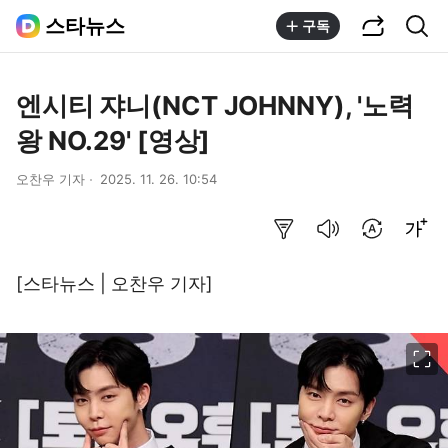
공유하기
통합검색
스타뉴스
구독
엔시티 쟈니(NCT JOHNNY), '노력
왕 NO.29' [영상]
오찬우 기자
2025. 11. 26. 10:54
요약보기
음성으로 듣기
번역 설정
글씨크기 조절하기
[스타뉴스 | 오찬우 기자]
이미지 크게 보기