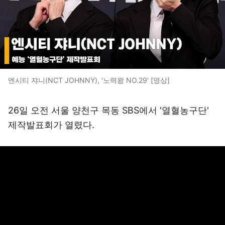
엔시티 쟈니(NCT JOHNNY), '노력왕 NO.29' [영상]
26일 오전 서울 양천구 목동 SBS에서 '열혈농구단'
제작발표회가 열렸다.