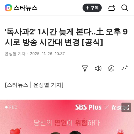
공유하기
통합검색
스타뉴스
구독
'독사과2' 1시간 늦게 본다..土 오후 9
시로 방송 시간대 변경 [공식]
윤성열 기자
2025. 11. 26. 10:37
요약보기
음성으로 듣기
번역 설정
글씨크기 조절하기
[스타뉴스 | 윤성열 기자]
이미지 크게 보기